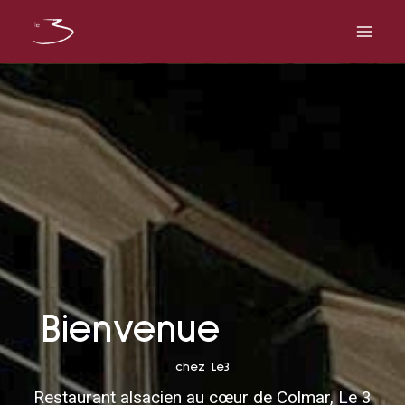
Aller
au
contenu
Bienvenue
chez Le3
Restaurant alsacien au cœur de Colmar, Le 3