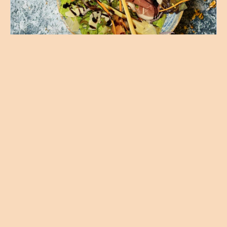
Salade Italienne
Une salade fraîche au jambon cru fumé et aux artichauts.